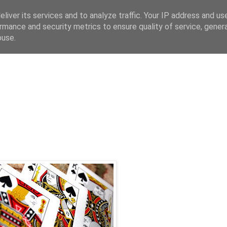
liver its services and to analyze traffic. Your IP address and us
rmance and security metrics to ensure quality of service, gene
buse.