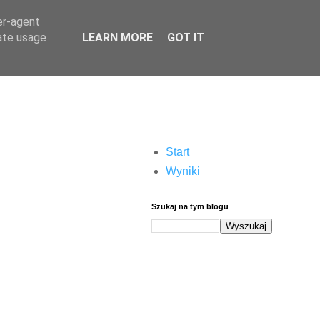
er-agent
rate usage
LEARN MORE
GOT IT
Start
Wyniki
Szukaj na tym blogu