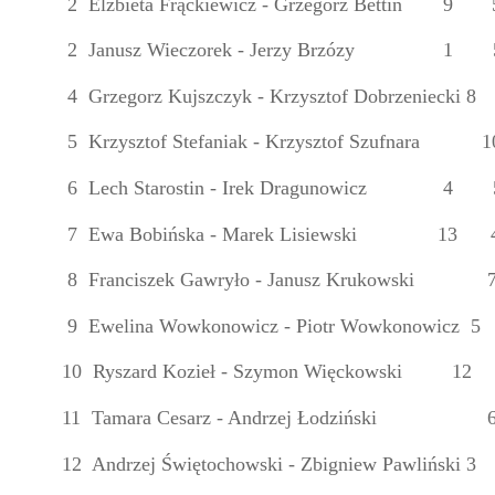
2 Elżbieta Frąckiewicz - Grzegorz Bettin
9
2 Janusz Wieczorek - Jerzy Brzózy
1
4 Grzegorz Kujszczyk - Krzysztof Dobrzeniecki 8
5 Krzysztof Stefaniak - Krzysztof Szufnara
1
6 Lech Starostin - Irek Dragunowicz
4
7 Ewa Bobińska - Marek Lisiewski
13
8 Franciszek Gawryło - Janusz Krukowski
9 Ewelina Wowkonowicz - Piotr Wowkonowicz 5
10 Ryszard Kozieł - Szymon Więckowski
12
11 Tamara Cesarz - Andrzej Łodziński
12 Andrzej Świętochowski - Zbigniew Pawliński 3