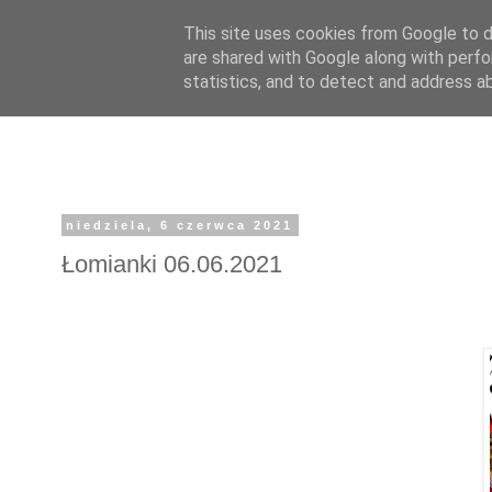
This site uses cookies from Google to de
are shared with Google along with perfo
7 bez atu
statistics, and to detect and address a
niedziela, 6 czerwca 2021
Łomianki 06.06.2021